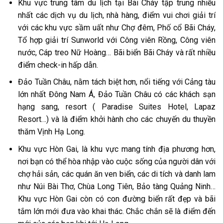
Khu vực trung tâm du lịch tại Bãi Cháy tập trung nhiều
nhất các dịch vụ du lịch, nhà hàng, điểm vui chơi giải trí
với các khu vực sầm uất như Chợ đêm, Phố cổ Bãi Cháy,
Tổ hợp giải trí Sunworld với Công viên Rồng, Công viên
nước, Cáp treo Nữ Hoàng… Bãi biển Bãi Cháy và rất nhiều
điểm check-in hấp dẫn.
Đảo Tuần Châu, nằm tách biệt hơn, nổi tiếng với Cảng tàu
lớn nhất Đông Nam Á, Đảo Tuần Châu có các khách sạn
hạng sang, resort ( Paradise Suites Hotel, Lapaz
Resort…) và là điểm khởi hành cho các chuyến du thuyền
thăm Vịnh Hạ Long.
Khu vực Hòn Gai, là khu vực mang tính địa phương hơn,
nơi bạn có thể hòa nhập vào cuộc sống của người dân với
chợ hải sản, các quán ăn ven biển, các di tích và danh lam
như Núi Bài Thơ, Chùa Long Tiên, Bảo tàng Quảng Ninh…
Khu vực Hòn Gai còn có con đường biển rất đẹp và bãi
tắm lớn mới đưa vào khai thác. Chắc chắn sẽ là điểm đến