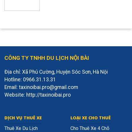
CÔNG TY TNHH DU LỊCH NỘI BÀI
Địa chỉ: Xã Phú Cường, Huyện Sóc Sơn, Hà Nội
Hotline: 0966.31.13.31
Email: taxinoibai.pro@gmail.com
Website: http://taxinoibai.pro
DỊCH VỤ THUÊ XE
LOẠI XE CHO THUÊ
Thuê Xe Du Lịch
Cho Thuê Xe 4 Chỗ