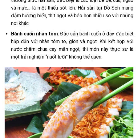
thưởng thức hải sản, đặc biệt là các loại bề bề, cua, ngao
và mực… là một thiếu sót lớn. Hải sản tại Đồ Sơn mang
đậm hương biển, thịt ngọt và béo hơn nhiều so với những
nơi khác.
Bánh cuốn nhân tôm
: Đặc sản bánh cuốn ở đây đặc biệt
hấp dẫn với nhân tôm to, giòn và ngọt. Khi kết hợp với
nước chấm chua cay mặn ngọt, thì món này thực sự là
một trải nghiệm “nuốt lưỡi” không thể quên.