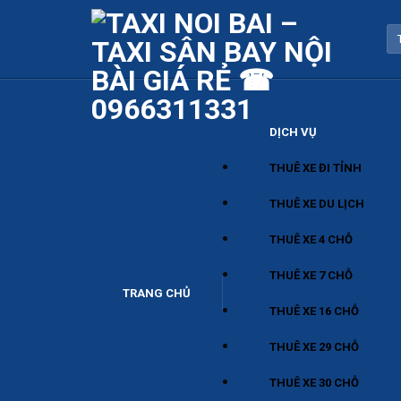
Skip
to
content
DỊCH VỤ
THUÊ XE ĐI TỈNH
THUÊ XE DU LỊCH
THUÊ XE 4 CHỖ
THUÊ XE 7 CHỖ
TRANG CHỦ
THUÊ XE 16 CHỖ
THUÊ XE 29 CHỖ
THUÊ XE 30 CHỖ