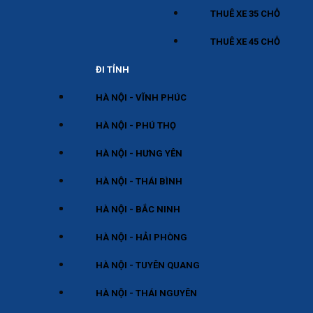
THUÊ XE 35 CHỖ
THUÊ XE 45 CHỖ
ĐI TỈNH
HÀ NỘI - VĨNH PHÚC
HÀ NỘI - PHÚ THỌ
HÀ NỘI - HƯNG YÊN
HÀ NỘI - THÁI BÌNH
HÀ NỘI - BẮC NINH
HÀ NỘI - HẢI PHÒNG
HÀ NỘI - TUYÊN QUANG
HÀ NỘI - THÁI NGUYÊN