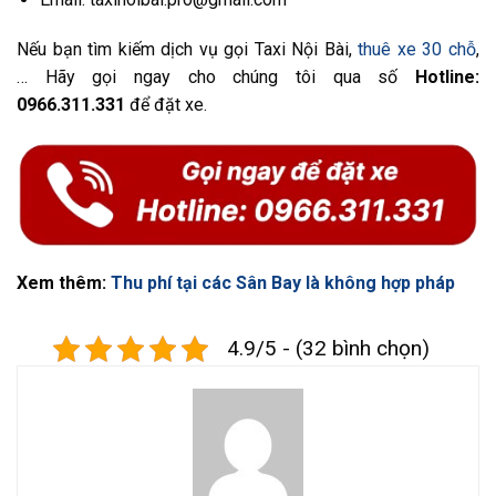
Nếu bạn tìm kiếm dịch vụ gọi Taxi Nội Bài,
thuê xe 30 chỗ
,
…
Hãy gọi ngay cho chúng tôi qua số
Hotline:
0966.311.331
để đặt xe.
Xem thêm:
Thu phí tại các Sân Bay là không hợp pháp
4.9/5 - (32 bình chọn)