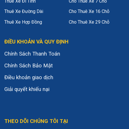
Thuê Xe Đi Tỉnh
Cho Thuê Xe 7 Chỗ
Thuê Xe Đường Dài
Cho Thuê Xe 16 Chỗ
Thuê Xe Hợp Đồng
Cho Thuê Xe 29 Chỗ
ĐIỀU KHOẢN VÀ QUY ĐỊNH
Chính Sách Thanh Toán
Chính Sách Bảo Mật
Điều khoản giao dịch
Giải quyết khiếu nại
THEO DÕI CHÚNG TÔI TẠI