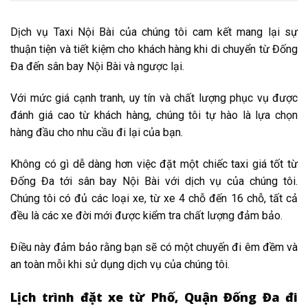
Dịch vụ Taxi Nội Bài của chúng tôi cam kết mang lại sự
thuận tiện và tiết kiệm cho khách hàng khi di chuyển từ Đống
Đa đến sân bay Nội Bài và ngược lại.
Với mức giá cạnh tranh, uy tín và chất lượng phục vụ được
đánh giá cao từ khách hàng, chúng tôi tự hào là lựa chọn
hàng đầu cho nhu cầu đi lại của bạn.
Không có gì dễ dàng hơn việc đặt một chiếc taxi giá tốt từ
Đống Đa tới sân bay Nội Bài với dịch vụ của chúng tôi.
Chúng tôi có đủ các loại xe, từ xe 4 chỗ đến 16 chỗ, tất cả
đều là các xe đời mới được kiểm tra chất lượng đảm bảo.
Điều này đảm bảo rằng bạn sẽ có một chuyến đi êm đềm và
an toàn mỗi khi sử dụng dịch vụ của chúng tôi.
Lịch trình đặt xe từ Phố, Quận Đống Đa đi