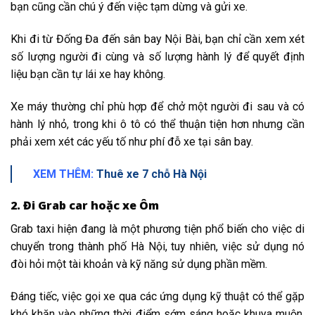
bạn cũng cần chú ý đến việc tạm dừng và gửi xe.
Khi đi từ Đống Đa đến sân bay Nội Bài, bạn chỉ cần xem xét
số lượng người đi cùng và số lượng hành lý để quyết định
liệu bạn cần tự lái xe hay không.
Xe máy thường chỉ phù hợp để chở một người đi sau và có
hành lý nhỏ, trong khi ô tô có thể thuận tiện hơn nhưng cần
phải xem xét các yếu tố như phí đỗ xe tại sân bay.
XEM THÊM:
Thuê xe 7 chỗ Hà Nội
2. Đi Grab car hoặc xe Ôm
Grab taxi hiện đang là một phương tiện phổ biến cho việc di
chuyển trong thành phố Hà Nội, tuy nhiên, việc sử dụng nó
đòi hỏi một tài khoản và kỹ năng sử dụng phần mềm.
Đáng tiếc, việc gọi xe qua các ứng dụng kỹ thuật có thể gặp
khó khăn vào những thời điểm sớm sáng hoặc khuya muộn.