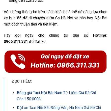
sáng đến 22h35 tối.
Với những thông tin trên, hành khách có thể dễ dàng lựa chọn
xe bus 86 để di chuyển giữa Ga Hà Nội và sân bay Nội Bài
một cách thuận tiện và tiết kiệm.
Hãy gọi ngay cho chúng tôi qua số
Hotline:
0966.311.331
để đặt xe.
ĐỌC THÊM:
Bảng giá Taxi Nội Bài Nam Từ Liêm Giá Rẻ Chỉ
Còn 150.000Đ
Đặt xe Taxi Nội Bài Đồng Văn, Hà Nam Giá Rẻ Chỉ