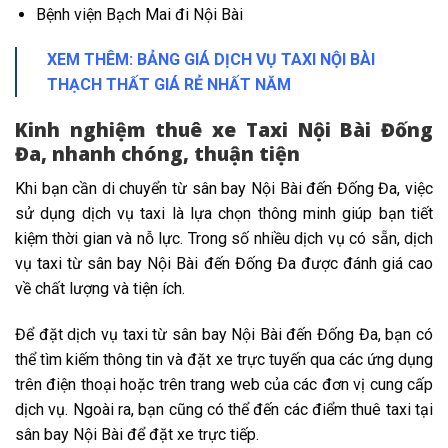
Bệnh viện Bạch Mai đi Nội Bài
XEM THÊM:
BẢNG GIÁ DỊCH VỤ TAXI NỘI BÀI
THẠCH THẤT GIÁ RẺ NHẤT NĂM
Kinh nghiệm thuê xe Taxi Nội Bài Đống
Đa, nhanh chóng, thuận tiện
Khi bạn cần di chuyển từ sân bay Nội Bài đến Đống Đa, việc
sử dụng dịch vụ taxi là lựa chọn thông minh giúp bạn tiết
kiệm thời gian và nỗ lực. Trong số nhiều dịch vụ có sẵn, dịch
vụ taxi từ sân bay Nội Bài đến Đống Đa được đánh giá cao
về chất lượng và tiện ích.
Để đặt dịch vụ taxi từ sân bay Nội Bài đến Đống Đa, bạn có
thể tìm kiếm thông tin và đặt xe trực tuyến qua các ứng dụng
trên điện thoại hoặc trên trang web của các đơn vị cung cấp
dịch vụ. Ngoài ra, bạn cũng có thể đến các điểm thuê taxi tại
sân bay Nội Bài để đặt xe trực tiếp.