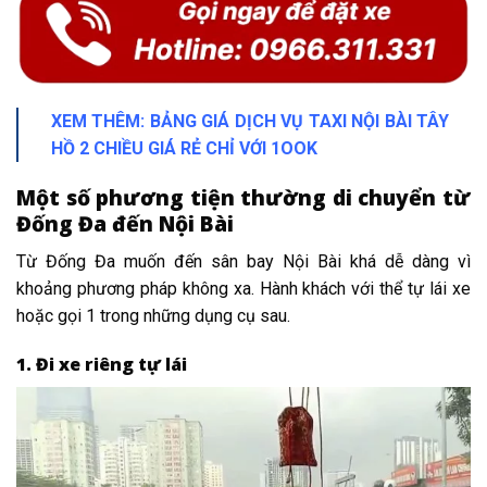
XEM THÊM:
BẢNG GIÁ DỊCH VỤ TAXI NỘI BÀI TÂY
HỒ 2 CHIỀU GIÁ RẺ CHỈ VỚI 1OOK
Một số phương tiện thường di chuyển từ
Đống Đa đến Nội Bài
Từ Đống Đa muốn
đến
sân bay
Nội Bài
khá
dễ dàng vì
khoảng
phương pháp
không
xa. Hành khách
với
thể tự
lái xe
hoặc gọi
1
trong
những
dụng cụ
sau.
1. Đi xe riêng tự lái