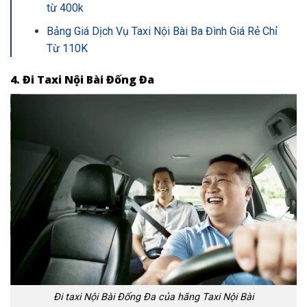
từ 400k
Bảng Giá Dịch Vụ Taxi Nội Bài Ba Đình Giá Rẻ Chỉ
Từ 110K
4. Đi Taxi Nội Bài Đống Đa
Đi taxi Nội Bài Đống Đa của hãng Taxi Nội Bài