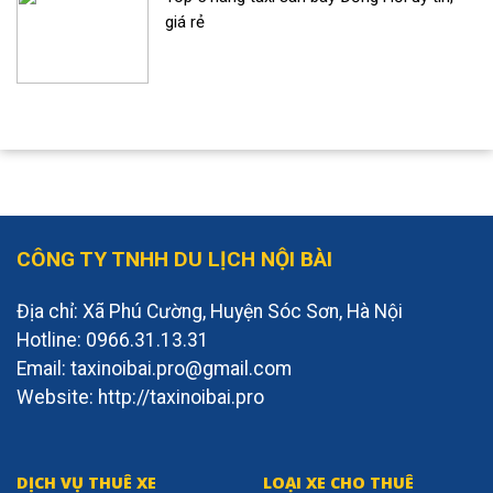
giá rẻ
CÔNG TY TNHH DU LỊCH NỘI BÀI
Địa chỉ: Xã Phú Cường, Huyện Sóc Sơn, Hà Nội
Hotline: 0966.31.13.31
Email: taxinoibai.pro@gmail.com
Website: http://taxinoibai.pro
DỊCH VỤ THUÊ XE
LOẠI XE CHO THUÊ