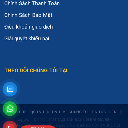
Chính Sách Thanh Toán
Chính Sách Bảo Mật
Điều khoản giao dịch
Giải quyết khiếu nại
THEO DÕI CHÚNG TÔI TẠI
TRANG CHỦ
DỊCH VỤ
ĐI TỈNH
VỀ CHÚNG TÔI
TIN TỨC
LIÊN HỆ
Copyright © 2010 - 2021
TAXI SÂN BAY NỘI BÀI GIÁ RẺ -
www.taxinoibai.pro
| Thiết kế web & Vận hành bởi CÔNG NGHỆ VIỆT