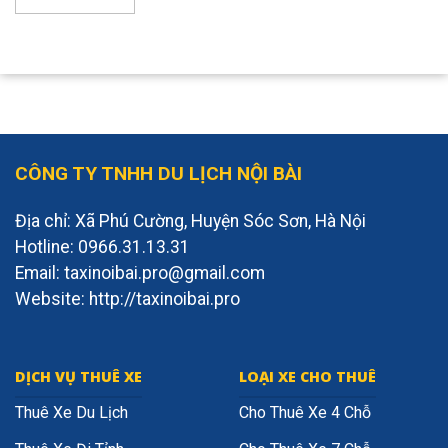
CÔNG TY TNHH DU LỊCH NỘI BÀI
Địa chỉ: Xã Phú Cường, Huyện Sóc Sơn, Hà Nội
Hotline: 0966.31.13.31
Email: taxinoibai.pro@gmail.com
Website: http://taxinoibai.pro
DỊCH VỤ THUÊ XE
LOẠI XE CHO THUÊ
Thuê Xe Du Lịch
Cho Thuê Xe 4 Chỗ