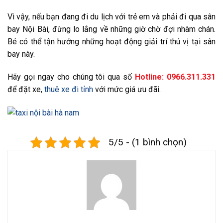
Vì vậy, nếu bạn đang đi du lịch với trẻ em và phải đi qua sân
bay Nội Bài, đừng lo lắng về những giờ chờ đợi nhàm chán.
Bé có thể tận hưởng những hoạt động giải trí thú vị tại sân
bay này.
Hãy gọi ngay cho chúng tôi qua số
Hotline: 0966.311.331
để đặt xe,
thuê xe đi tỉnh
với mức giá ưu đãi.
5/5 - (1 bình chọn)