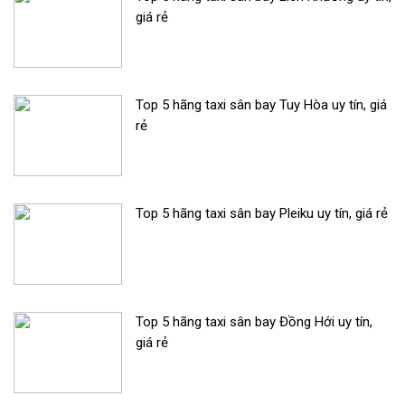
giá rẻ
Top 5 hãng taxi sân bay Tuy Hòa uy tín, giá
rẻ
Top 5 hãng taxi sân bay Pleiku uy tín, giá rẻ
Top 5 hãng taxi sân bay Đồng Hới uy tín,
giá rẻ