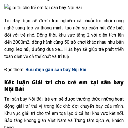
Tại đây, bạn sẽ được trải nghiệm cá chuỗi trò chơi công
nghệ sáng tạo và thông minh, tạo nên sự cuốn hút đặc biệt
đối với trẻ nhỏ. Đồng thời, khu vực tầng 2 với diện tích lên
đến 2000m2, đồng hành cùng 50 trò chơi khác nhau như bắn
cung, leo núi, đường đua xe… Hứa hẹn sẽ giúp trẻ phát triển
toàn diện về cả thể chất và trí tuệ.
Đọc thêm:
Bưu điện gần sân bay Nội Bài
Kết luận Giải trí cho trẻ em tại sân bay
Nội Bài
Tại sân bay Nội Bài, trẻ em sẽ được thưởng thức những hoạt
động giải trí thú vị trong lúc chờ đợi chuyến bay của mình.
Khu vực giải trí cho trẻ em tọa lạc ở cả hai khu vực kết nối,
Bảo tàng không gian Việt Nam và Trung tâm dịch vụ khách
hàng.