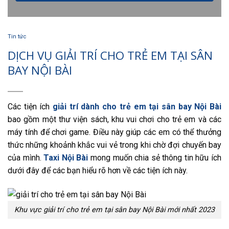
Tin tức
DỊCH VỤ GIẢI TRÍ CHO TRẺ EM TẠI SÂN
BAY NỘI BÀI
Các tiện ích
giải trí dành cho trẻ em tại sân bay Nội Bài
bao gồm một thư viện sách, khu vui chơi cho trẻ em và các
máy tính để chơi game. Điều này giúp các em có thể thưởng
thức những khoảnh khắc vui vẻ trong khi chờ đợi chuyến bay
của mình.
Taxi Nội Bài
mong muốn chia sẻ thông tin hữu ích
dưới đây để các bạn hiểu rõ hơn về các tiện ích này.
Khu vực giải trí cho trẻ em tại sân bay Nội Bài mới nhất 2023