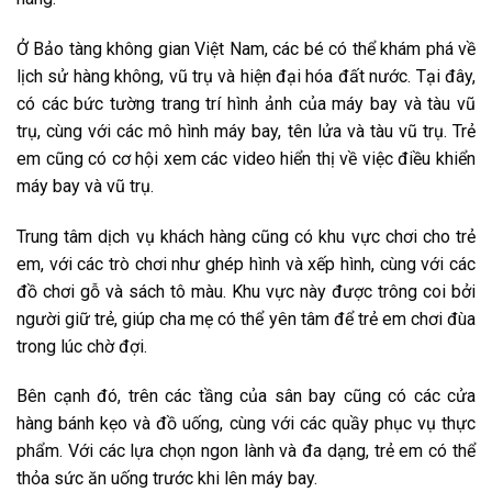
Ở Bảo tàng không gian Việt Nam, các bé có thể khám phá về
lịch sử hàng không, vũ trụ và hiện đại hóa đất nước. Tại đây,
có các bức tường trang trí hình ảnh của máy bay và tàu vũ
trụ, cùng với các mô hình máy bay, tên lửa và tàu vũ trụ. Trẻ
em cũng có cơ hội xem các video hiển thị về việc điều khiển
máy bay và vũ trụ.
Trung tâm dịch vụ khách hàng cũng có khu vực chơi cho trẻ
em, với các trò chơi như ghép hình và xếp hình, cùng với các
đồ chơi gỗ và sách tô màu. Khu vực này được trông coi bởi
người giữ trẻ, giúp cha mẹ có thể yên tâm để trẻ em chơi đùa
trong lúc chờ đợi.
Bên cạnh đó, trên các tầng của sân bay cũng có các cửa
hàng bánh kẹo và đồ uống, cùng với các quầy phục vụ thực
phẩm. Với các lựa chọn ngon lành và đa dạng, trẻ em có thể
thỏa sức ăn uống trước khi lên máy bay.