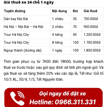
Giá thuê xe 24 chỗ 1 ngày
Tuyến đường
Nội dung
Km
Giá thuê
Sân bay Nội Bài
1 chiều
35
700.000đ
Hà Nội – Nội Bài – Hà Nội
2 chiều
70
900.000đ
Tour Hà Nội City
4 tiếng
40
1.200.000đ
Tour Hà Nội City
8 tiếng
100
1.700.000đ
Ngoại thành (đường dài)
1 ngày
100
1.800.000đ
Thời gian phục vụ từ 7h00 đến 18h00, trường hợp khách
thuê xe trước hoặc sau giờ quy định sẽ tính phí ngoài giờ. Và
giá thuê xe sẽ tăng thêm 20% vào các dịp lễ, Tết như: Giỗ tổ
10/3 AL, 30/4, 1/5, Tết Nguyên Đán..