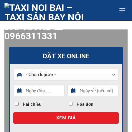
Skip
to
content
ĐẶT XE ONLINE
Hai chiều
Hóa đơn
XEM GIÁ