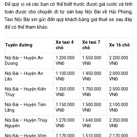
Để quý vị và
các bạn
có thể biết trước được giá cước và tính
toán được cho chuyến đi từ sân
bay
Nội Bài về Hải Phòng,
Taxi Nội Bài xin gửi
đến
quý khách
bảng giá thuê xe sau đây
để có thể tham khảo.
Xe taxi 4
Xe taxi 7
Tuyến đường
Xe 16 chỗ
chỗ
chỗ
Nội Bài – Huyện An
1.200.000
1.550.000
2.200.000
Dương
VNĐ
VNĐ
VNĐ
Nội Bài – Huyện An
1.100.000
1.450.000
2.000.000
Lão
VNĐ
VNĐ
VNĐ
Nội Bài – Huyện Kiến
1.350.000
1.750.000
2.500.000
Thụy
VNĐ
VNĐ
VNĐ
Nội Bài – Huyện Tiên
1.150.000
1.500.000
2.100.000
Lãng
VNĐ
VNĐ
VNĐ
Nội Bài – Huyện Thủy
1.270.000
1.640.000
2.350.000
Nguyên
VNĐ
VNĐ
VNĐ
Nội Bài – Huyện Vĩnh
1.170.000
1.510.000
2.170.000