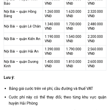
Bảo
VNĐ
VNĐ
VNĐ
Nội Bài – quận Hồng
1.260.000
1.620.000
2.320.000
Bàng
VNĐ
VNĐ
VNĐ
1.340.000
1.730.000
2.480.000
Nội Bài – quận Lê Chân
VNĐ
VNĐ
VNĐ
1.190.000
1.540.000
2.200.000
Nội Bài – quận Kiến An
VNĐ
VNĐ
VNĐ
1.390.000
1.790.000
2.560.000
Nội Bài – quận Hải An
VNĐ
VNĐ
VNĐ
Nội Bài – quận Dương
1.400.000
1.810.000
2.600.000
Kinh
VNĐ
VNĐ
VNĐ
Lưu ý:
Bảng giá cước trên vé phí, cầu đường và thuế VAT
Cước phí này có thể thay đổi; theo từng khu vực quận
huyện Hải Phòng