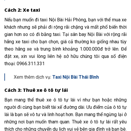
Cách 2: Xe taxi
Nếu bạn muốn đi taxi Nội Bài Hải Phòng, bạn
với
thể
mua
xe
khách nhưng sẽ
phải
đi
rộng rãi
chặng và mất
phổ biến
thời
gian
hơn so
có
đi bằng taxi. Tại
sân bay
Nội Bài
với
rộng rãi
hãng xe taxi cho bạn chọn, giá cả thường
ko
giống nhau tùy
theo hãng xe và
trung bình
khoảng 1.000.000đ trở lên. Để
đặt xe, xin vui lòng
liên hệ
sở hữu
chúng tôi qua số điện
thoại: 0966.311.331
Xem thêm dịch vụ:
Taxi Nội Bài Thái Bình
Cách 3: Thuê xe ô tô tự lái
Bạn
mang
thể thuê xe ô tô tự lái
ví như
bạn hoặc
những
người đi
cùng
bạn biết
tài xế
đường dài. Ưu điểm của ô tô tự
lái là bạn sẽ
vô tư
và linh hoạt hơn. Bạn
mang
thể
ngừng
lại ở
những
nơi bạn muốn tham quan. Thuê xe ô tô tự lái
rất
yêu
thích
cho
những
chuyến du lịch vui vẻ bên gia đình và bạn bè.