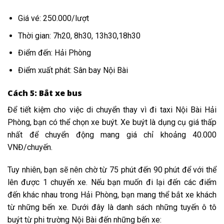
Giá vé: 250.000/lượt
Thời gian: 7h20, 8h30, 13h30,18h30
Điểm đến: Hải Phòng
Điểm xuất phát: Sân bay Nội Bài
Cách 5: Bắt xe bus
Để
tiết kiệm cho việc di chuyển
thay vì đi taxi Nội Bài Hải
Phòng, bạn
có
thể
chọn
xe buýt. Xe buýt là
dụng cụ
giá
thấp
nhất để
chuyển động
mang
giá chỉ khoảng 40.000
VNĐ/chuyến.
Tuy nhiên, bạn sẽ
nên
chờ từ 75 phút
đến
90 phút để
với
thể
lên được
1
chuyến xe. Nếu bạn muốn
đi lại
đến
các
điểm
đến
khác nhau trong Hải Phòng, bạn
mang
thể bắt xe khách
từ
những
bến xe. Dưới đây là danh sách
những
tuyến
ô tô
buýt
từ
phi trường
Nội Bài
đến
những
bến xe: