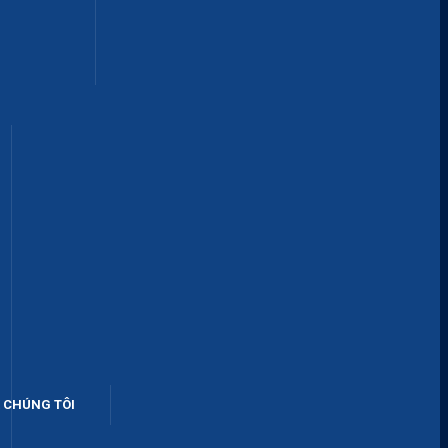
 CHÚNG TÔI