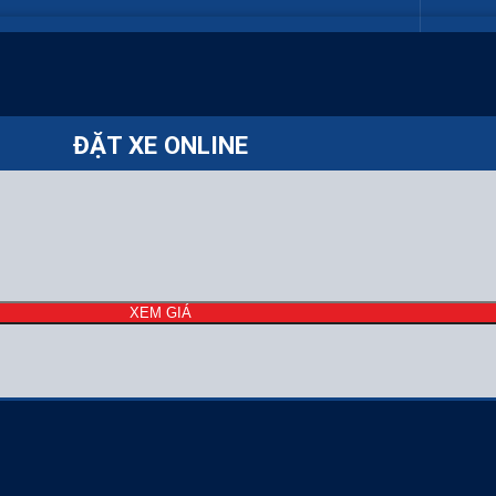
ĐẶT XE ONLINE
XEM GIÁ