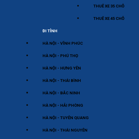
THUÊ XE 35 CHỖ
THUÊ XE 45 CHỖ
ĐI TỈNH
HÀ NỘI - VĨNH PHÚC
HÀ NỘI - PHÚ THỌ
HÀ NỘI - HƯNG YÊN
HÀ NỘI - THÁI BÌNH
HÀ NỘI - BẮC NINH
HÀ NỘI - HẢI PHÒNG
HÀ NỘI - TUYÊN QUANG
HÀ NỘI - THÁI NGUYÊN