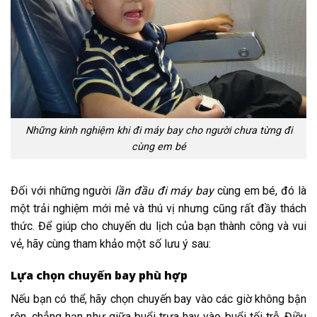
Những kinh nghiệm khi đi máy bay cho người chưa từng đi
cùng em bé
Đối với những người
lần đầu đi máy bay
cùng em bé, đó là
một trải nghiệm mới mẻ và thú vị nhưng cũng rất đầy thách
thức. Để giúp cho chuyến du lịch của bạn thành công và vui
vẻ, hãy cùng tham khảo một số lưu ý sau:
Lựa chọn chuyến bay phù hợp
Nếu bạn có thể, hãy chọn chuyến bay vào các giờ không bận
rộn, chẳng hạn như giữa buổi trưa hay vào buổi tối trễ. Điều