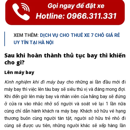
XEM THÊM:
DỊCH VỤ CHO THUÊ XE 7 CHỖ GIÁ RẺ
UY TÍN TẠI HÀ NỘI
Sau
khi
hoàn thành
thủ tục bay thì
khiến
cho
gì?
Lên máy bay
Kinh nghiệm khi đi máy bay
cho những ai lần đầu mới đi
máy bay thì việc lên
tàu bay
sẽ
siêu
thú vị và đáng mong đợi.
Khi đến giờ lên máy bay và
nhân viên
của hãng bay sẽ đứng
ở cửa ra vào
nhắc
nhở
số
người và soát vé lại 1 lần nữa
cùng
chỉ dẫn
hành khách ra máy bay. Khách
sở hữu
vé hạng
thương buôn
cùng
người tàn tật, người
sở hữu
trẻ nhỏ đi
cùng
sẽ được ưu tiên,
những
người khác sẽ xếp hàng
lần