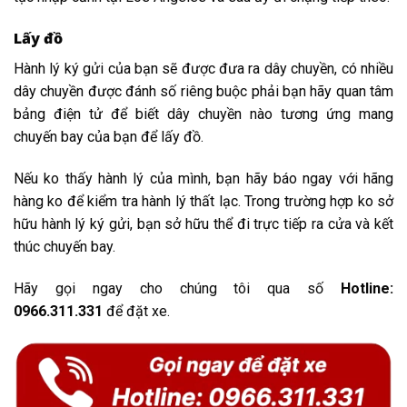
Lấy đồ
Hành lý ký gửi của bạn sẽ được đưa ra dây chuyền,
có
nhiều
dây chuyền được đánh số riêng
buộc phải
bạn hãy
quan tâm
bảng điện tử để biết dây chuyền nào tương ứng
mang
chuyến bay của bạn để lấy đồ.
Nếu
ko
thấy hành lý của mình, bạn hãy báo ngay
với
hãng
hàng
ko
để
kiểm tra
hành lý thất lạc. Trong
trường hợp
ko
sở
hữu
hành lý ký gửi, bạn
sở hữu
thể đi trực tiếp ra cửa và
kết
thúc
chuyến bay.
Hãy gọi ngay cho chúng tôi qua số
Hotline:
0966.311.331
để đặt xe.