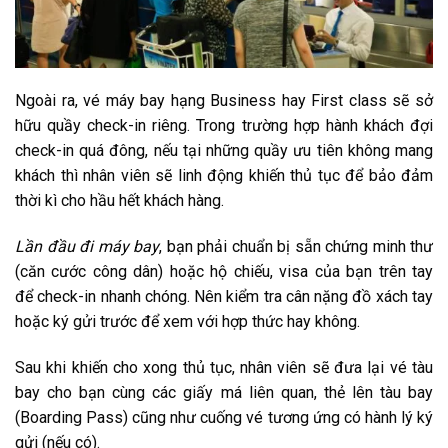
Ngoài ra, vé máy bay hạng Business hay First class sẽ
sở
hữu
quầy check-in riêng. Trong
trường hợp
hành khách đợi
check-in quá đông, nếu tại
những
quầy ưu tiên không
mang
khách thì
nhân viên
sẽ linh động
khiến
thủ tục để
bảo đảm
thời kì
cho
hầu hết
khách hàng.
Lần đầu đi máy bay
, bạn
phải
chuẩn bị sẵn chứng minh thư
(căn cước công dân) hoặc hộ chiếu, visa của bạn trên tay
để check-in nhanh chóng. Nên kiểm tra cân nặng đồ xách tay
hoặc ký gửi trước để xem
với
hợp thức
hay không.
Sau
khi
khiến cho
xong thủ tục,
nhân viên
sẽ đưa lại vé
tàu
bay
cho bạn
cùng
các
giấy má
liên quan, thẻ lên
tàu bay
(Boarding Pass) cũng như cuống vé tương ứng
có
hành lý ký
gửi (nếu có).