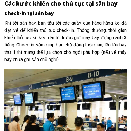
Các bước
khiến cho
thủ tục tại sân bay
Check-in tại sân bay
Khi
tới
sân bay, bạn
tậu
tới
các
quầy của hãng hàng
ko
đã
đặt vé để
khiến
thủ tục check-in. Thông thường,
thời gian
khiến
thủ tục sẽ kéo dài từ trước giờ
máy bay
đựng
cánh 3
tiếng. Check-in sớm giúp bạn chủ động thời gian, lên
tàu bay
thứ 1
thì
mang
thể lựa
chọn
chỗ ngồi
phù hợp
(nếu vé
máy
bay
chưa ghi sẵn chỗ ngồi).