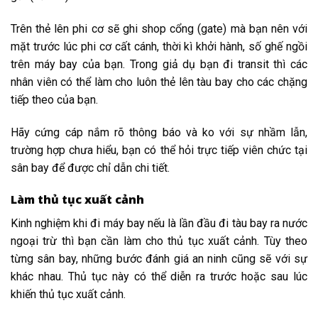
Trên thẻ lên
phi cơ
sẽ ghi
shop
cổng (gate) mà bạn
nên
với
mặt trước
lúc
phi cơ
cất
cánh,
thời kì
khởi hành, số ghế ngồi
trên
máy bay
của bạn. Trong
giả dụ
bạn đi transit thì
các
nhân viên
có
thể
làm cho
luôn thẻ lên
tàu bay
cho
các
chặng
tiếp theo của bạn.
Hãy
cứng cáp
nắm rõ
thông báo
và
ko
với
sự nhầm lẫn,
trường hợp
chưa hiểu, bạn
có
thể hỏi trực tiếp
viên chức
tại
sân bay
để được
chỉ dẫn
chi tiết.
Làm thủ tục xuất cảnh
Kinh nghiệm khi đi máy bay nếu là lần đầu đi
tàu bay
ra nước
ngoại trừ
thì bạn
cần
làm cho
thủ tục xuất cảnh. Tùy theo
từng sân bay,
những
bước
đánh giá
an ninh cũng sẽ
với
sự
khác nhau. Thủ tục này
có
thể diễn ra trước hoặc sau
lúc
khiến
thủ tục xuất cảnh.