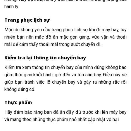
hành lý.
Trang phục lịch sự
Mặc dù không yêu cầu trang phục lịch sự khi đi máy bay, tuy
nhiên bạn nên mặc đồ ăn mặc gọn gàng, vừa vặn và thoải
mái để cảm thấy thoải mái trong suốt chuyến đi.
Kiểm tra lại thông tin chuyến bay
Kiểm tra xem thông tin chuyến bay của mình đúng không bao
gồm thời gian khởi hành, giờ đến và tên sân bay. Điều này sẽ
giúp bạn tránh việc lỡ chuyến bay và gây ra những rắc rối
không đáng có.
Thực phẩm
Hãy đảm bảo rằng bạn đã ăn đầy đủ trước khi lên máy bay
và mang theo những thực phẩm nhỏ nhất cập nhật vô hại.