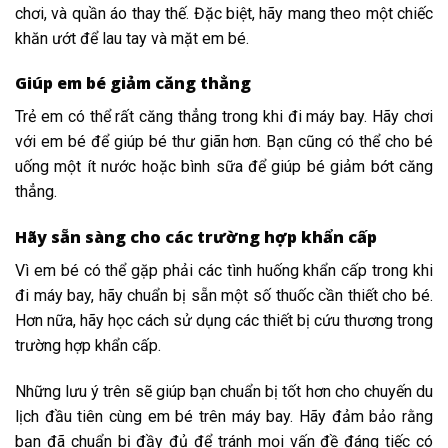
chơi, và quần áo thay thế. Đặc biệt, hãy mang theo một chiếc
khăn ướt để lau tay và mặt em bé.
Giúp em bé giảm căng thẳng
Trẻ em có thể rất căng thẳng trong khi đi máy bay. Hãy chơi
với em bé để giúp bé thư giãn hơn. Bạn cũng có thể cho bé
uống một ít nước hoặc bình sữa để giúp bé giảm bớt căng
thẳng.
Hãy sẵn sàng cho các trường hợp khẩn cấp
Vì em bé có thể gặp phải các tình huống khẩn cấp trong khi
đi máy bay, hãy chuẩn bị sẵn một số thuốc cần thiết cho bé.
Hơn nữa, hãy học cách sử dụng các thiết bị cứu thương trong
trường hợp khẩn cấp.
Những lưu ý trên sẽ giúp bạn chuẩn bị tốt hơn cho chuyến du
lịch đầu tiên cùng em bé trên máy bay. Hãy đảm bảo rằng
bạn đã chuẩn bị đầy đủ để tránh mọi vấn đề đáng tiếc có