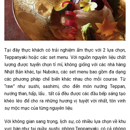
Tại đây thực khách có trải nghiệm ẩm thực với 2 lựa chọn,
Teppanyaki hoặc các set menu. Với nguồn nguyên liệu chất
lượng được tuyển chọn tỉ mỉ, không giống với các nhà hàng
Nhật Bản khác, tại Nuboko, các set menu bao gồm đa dạng
các phương pháp chế biến khác nhau cho mỗi course. Từ
“raw” như sushi, sashimi, cho đến món nướng Teppan,
nướng than, hấp, lẩu… tất cả đều được các đầu bếp sáng tạo
khéo léo để cho ra những hương vị tuyệt vời nhất, tôn vinh
sự mộc mạc của từng nguyên liệu.
Với không gian sang trọng, lịch sự, có nhiều lựa chọn về khu
vực bàn như tại quầy sushi, phòng Teppanyaki, có cả phòng