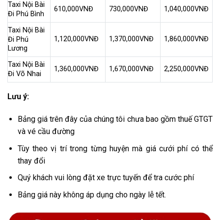
Taxi Nội Bài
610,000VNĐ
730,000VNĐ
1,040,000VNĐ
Đi Phú Bình
Taxi Nội Bài
1,120,000VNĐ
1,370,000VNĐ
1,860,000VNĐ
Đi Phú
Lương
Taxi Nội Bài
1,360,000VNĐ
1,670,000VNĐ
2,250,000VNĐ
Đi Võ Nhai
Lưu ý:
Bảng giá trên đây của chúng tôi chưa bao gồm thuế GTGT
và vé cầu đường
Tùy theo vị trí trong từng huyện mà giá cưới phí có thể
thay đổi
Quý khách vui lòng đặt xe trực tuyến để tra cước phí
Bảng giá này không áp dụng cho ngày lễ tết.