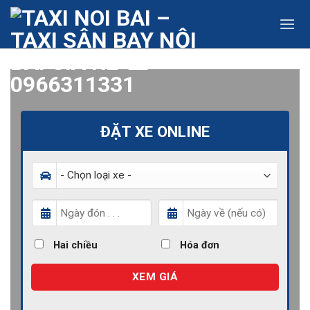
Skip
to
content
ĐẶT XE ONLINE
Hai chiều
Hóa đơn
XEM GIÁ