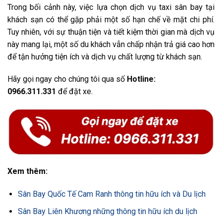
Trong bối cảnh này, việc lựa chọn dịch vụ taxi sân bay tại
khách sạn có thể gặp phải một số hạn chế về mặt chi phí.
Tuy nhiên, với sự thuận tiện và tiết kiệm thời gian mà dịch vụ
này mang lại, một số du khách vẫn chấp nhận trả giá cao hơn
để tận hưởng tiện ích và dịch vụ chất lượng từ khách sạn.
Hãy gọi ngay cho chúng tôi qua số
Hotline:
0966.311.331
để đặt xe.
Xem thêm:
Sân Bay Quốc Tế Cam Ranh thông tin hữu ích và Du lịch
Sân Bay Liên Khương những thông tin hữu ích du lịch