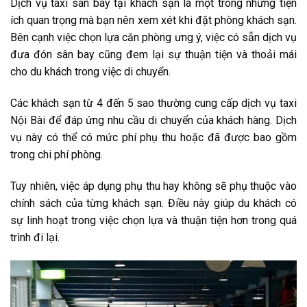
Dịch vụ taxi sân bay tại khách sạn là một trong những tiện
ích quan trọng mà bạn nên xem xét khi đặt phòng khách sạn.
Bên cạnh việc chọn lựa căn phòng ưng ý, việc có sẵn dịch vụ
đưa đón sân bay cũng đem lại sự thuận tiện và thoải mái
cho du khách trong việc di chuyển.
Các khách sạn từ 4 đến 5 sao thường cung cấp dịch vụ taxi
Nội Bài để đáp ứng nhu cầu di chuyển của khách hàng. Dịch
vụ này có thể có mức phí phụ thu hoặc đã được bao gồm
trong chi phí phòng.
Tuy nhiên, việc áp dụng phụ thu hay không sẽ phụ thuộc vào
chính sách của từng khách sạn. Điều này giúp du khách có
sự linh hoạt trong việc chọn lựa và thuận tiện hơn trong quá
trình đi lại.