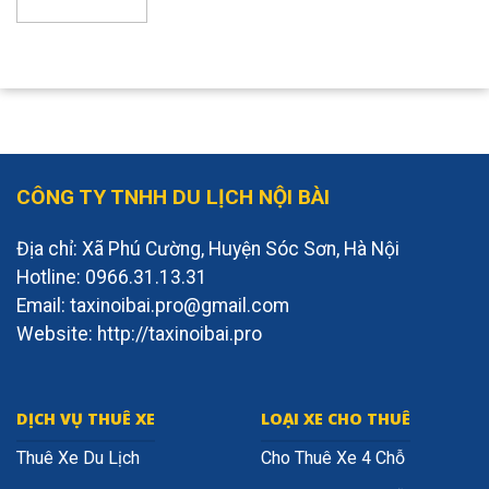
CÔNG TY TNHH DU LỊCH NỘI BÀI
Địa chỉ: Xã Phú Cường, Huyện Sóc Sơn, Hà Nội
Hotline: 0966.31.13.31
Email: taxinoibai.pro@gmail.com
Website: http://taxinoibai.pro
DỊCH VỤ THUÊ XE
LOẠI XE CHO THUÊ
Thuê Xe Du Lịch
Cho Thuê Xe 4 Chỗ