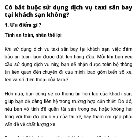
Có
bắt buộc
sử dụng
dịch vụ taxi
sân bay
tại khách sạn không?
1. Ưu điểm gì ?
Tính an toàn,
nhân thể
lợi
Khi sử dụng dịch vụ taxi sân bay tại khách sạn, việc đảm
bảo an toàn luôn được đặt lên hàng đầu. Mỗi khi bạn yêu
cầu sử dụng dịch vụ này, bạn sẽ nhận được toàn bộ thông
tin liên quan đến chuyến đi của mình, bao gồm biển số xe,
tên và số điện thoại của tài xế.
Hơn nữa, bạn cũng sẽ có thông tin liên lạc của khách sạn,
giúp bạn dễ dàng liên hệ trong trường hợp cần thiết. Do đó,
nếu bạn vô tình để quên tài sản trong xe, hoặc không hài
lòng với thái độ phục vụ của tài xế, hay thậm chí gặp phải
vấn đề về chất lượng xe.