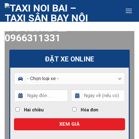
Skip
to
content
ĐẶT XE ONLINE
Hai chiều
Hóa đơn
XEM GIÁ