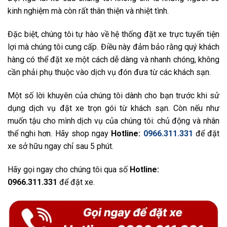
kinh nghiệm mà còn rất thân thiện và nhiệt tình.
Đặc biệt, chúng tôi tự hào về hệ thống đặt xe trực tuyến tiện
lợi mà chúng tôi cung cấp. Điều này đảm bảo rằng quý khách
hàng có thể đặt xe một cách dễ dàng và nhanh chóng, không
cần phải phụ thuộc vào dịch vụ đón đưa từ các khách sạn.
Một số lời khuyên của chúng tôi dành cho bạn trước
khi
sử
dụng
dịch vụ đặt xe trọn gói từ khách sạn. Còn
nếu
như
muốn
tậu
cho mình dịch vụ của chúng tôi: chủ động và
nhân
thể
nghi hơn. Hãy
shop
ngay
Hotline:
0966.311.331
để đặt
xe
sở hữu
ngay chỉ sau 5 phút.
Hãy gọi ngay cho chúng tôi qua số
Hotline:
0966.311.331
để đặt xe.